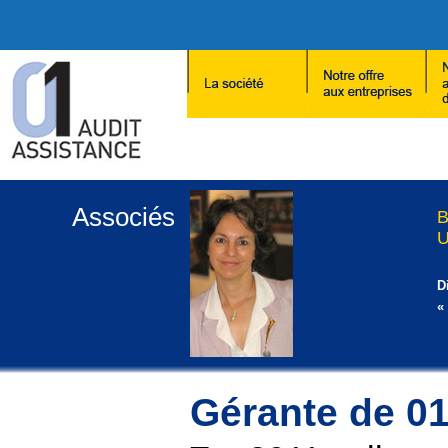
Associés
B
U
D
«
Gérante de 